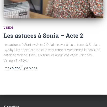
VIDÉOS
Les astuces à Sonia – Acte 2
Les astuces à Sonia – Acte 2 Oulala les voilà les astuces à Sonia …
Bye-bye les cheveux gras et le teint terne et Welcome à la beauThé
caféinée farinée ! Bisous bisous les astuciens et astuciennes.
Version TIKTOK :
Par
Yoland
, il y a
5 ans
Forums